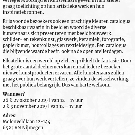
vertegenwoordigd en kunstenaars geven in hun atelier
graag toelichting op hun artistieke werk en hun
inspiratiebronnen.
Er is voor de bezoekers ook een prachtige kleuren catalogus
beschikbaar waarin in beeld en woord de diverse
kunstenaars zich presenteren met beeldhouwwerk,
schilder- en tekenkunst, glaswerk, keramiek, fotografie,
papierkunst, houtcollages en textieldesign. Een catalogus
die blijvende waarde heeft, ook na de open atelierdagen.
Elk atelier is een wereld op zich en prikkelt de fantasie. Door
het grote aantal deelnemers kan en zal iedere bezoeker
nieuwe kunstproducten ervaren. Alle kunstenaars zullen
graag over hun werk vertellen, ze vinden de wisselwerking
met het publiek belangrijk. Dus van harte welkom…
Wanneer?
26 & 27 oktober 2019 | van 12 – 17 uur
2 & 3 november 2019 | van 12 – 17 uur
Adres:
Molenveldlaan 12-144
6523 RN Nijmegen